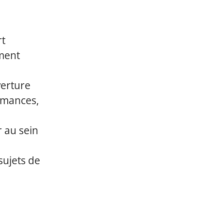
rt
ement
verture
ormances,
 au sein
sujets de